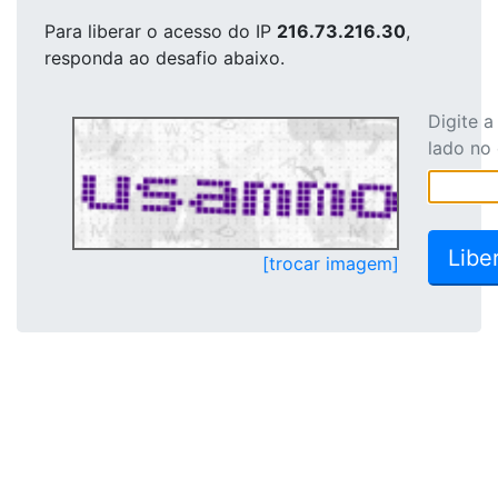
Para liberar o acesso
do IP
216.73.216.30
,
responda ao desafio abaixo.
Digite 
lado no
[trocar imagem]